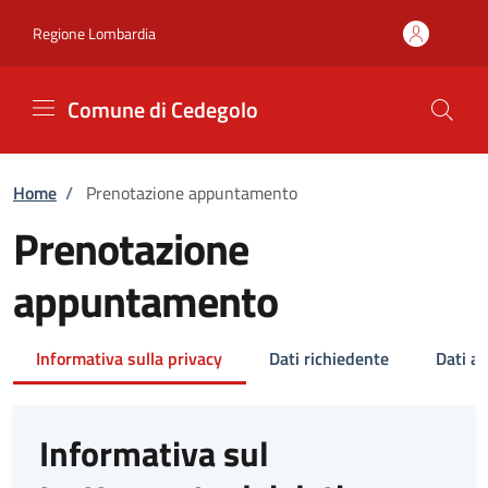
Vai ai contenuti
Vai al footer
Regione Lombardia
Comune di Cedegolo
Home
/
Prenotazione appuntamento
Prenotazione
appuntamento
Informativa sulla privacy
Dati richiedente
Dati a
Informativa sul